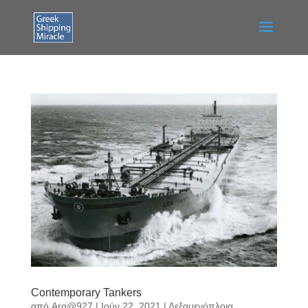
Contemporary Tankers
από
Arg@927
|
Ιούν 22, 2021
|
Δεξαμενόπλοια