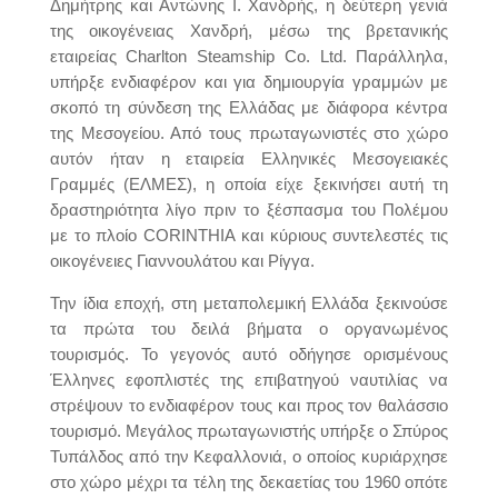
Δημήτρης και Αντώνης Ι. Χανδρής, η δεύτερη γενιά
της οικογένειας Χανδρή, μέσω της βρετανικής
εταιρείας Charlton Steamship Co. Ltd. Παράλληλα,
υπήρξε ενδιαφέρον και για δημιουργία γραμμών με
σκοπό τη σύνδεση της Ελλάδας με διάφορα κέντρα
της Μεσογείου. Από τους πρωταγωνιστές στο χώρο
αυτόν ήταν η εταιρεία Ελληνικές Μεσογειακές
Γραμμές (ΕΛΜΕΣ), η οποία είχε ξεκινήσει αυτή τη
δραστηριότητα λίγο πριν το ξέσπασμα του Πολέμου
με το πλοίο CORINTHIA και κύριους συντελεστές τις
οικογένειες Γιαννουλάτου και Ρίγγα.
Την ίδια εποχή, στη μεταπολεμική Ελλάδα ξεκινούσε
τα πρώτα του δειλά βήματα ο οργανωμένος
τουρισμός. Το γεγονός αυτό οδήγησε ορισμένους
Έλληνες εφοπλιστές της επιβατηγού ναυτιλίας να
στρέψουν το ενδιαφέρον τους και προς τον θαλάσσιο
τουρισμό. Μεγάλος πρωταγωνιστής υπήρξε ο Σπύρος
Τυπάλδος από την Κεφαλλονιά, ο οποίος κυριάρχησε
στο χώρο μέχρι τα τέλη της δεκαετίας του 1960 οπότε