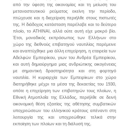
από την ύφεση της οικονομίας και τη μείωση του
μεταναστευτικού ρεύματος εκείνη την περίοδο,
πτώχευσε και η διαχείριση περιήλθε στους πιστωτές
της. Η διάδοχος κατάσταση παρέλαβε και το δεύτερο
πλοίο, το ATHINAI, αλλά ούτε αυτή είχε μακρό βίο.
Έτσι, μοναδικός εκπρόσωπος των Ελλήνων στο
χώρο της διεθνούς επιβατηγού ναυτιλίας παρέμεινε
και αναπτύχθηκε μια άλλη επιχείρηση, η εταιρεία των
Αδελφών Εμπειρίκου, γιων του Ανδρέα Εμπειρίκου,
και αυτή δημιούργημα μιας ανδριώτικης οικογένειας
με σημαντική δραστηριότητα και στη φορτηγό
ναυτιλία. Η κυριαρχία των Εμπειρίκων στο χώρο
διατηρήθηκε μέχρι τα μέσα της δεκαετίας του 1930,
οπότε η επιχείρηση των επιβατηγών τους πλοίων, η
Εθνική Ατμοπλοΐα της Ελλάδος, περιήλθε σε δεινή
οικονομική θέση εξαιτίας της αθέτησης συμβατικών
υποχρεώσεων του ελληνικού κράτους απέναντι στη
λειτουργία της και υποχρεώθηκε τελικά στην
εκποίηση των πλοίων και τη διάλυσή της.