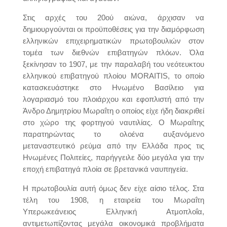
Στις αρχές του 20ού αιώνα, άρχισαν να
δημιουργούνται οι προϋποθέσεις για την διαμόρφωση
ελληνικών επιχειρηματικών πρωτοβουλιών στον
τομέα των διεθνών επιβατηγών πλόων. Όλα
ξεκίνησαν το 1907, με την παραλαβή του νεότευκτου
ελληνικού επιβατηγού πλοίου MORAITIS, το οποίο
κατασκευάστηκε στο Ηνωμένο Βασίλειο για
λογαριασμό του πλοιάρχου και εφοπλιστή από την
Άνδρο Δημητρίου Μωραΐτη ο οποίος είχε ήδη διακριθεί
στο χώρο της φορτηγού ναυτιλίας. Ο Μωραΐτης
παρατηρώντας το ολοένα αυξανόμενο
μεταναστευτικό ρεύμα από την Ελλάδα προς τις
Ηνωμένες Πολιτείες, παρήγγειλε δύο μεγάλα για την
εποχή επιβατηγά πλοία σε βρετανικά ναυπηγεία.
Η πρωτοβουλία αυτή όμως δεν είχε αίσιο τέλος. Στα
τέλη του 1908, η εταιρεία του Μωραΐτη
Υπερωκεάνειος Ελληνική Ατμοπλοΐα,
αντιμετωπίζοντας μεγάλα οικονομικά προβλήματα