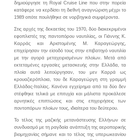
δημιούργησε τη Royal Cruise Line που στην πορεία
κατάφερε να κερδίσει τη διεθνή αναγνώριση μέχρι το
1989 οπότε πουλήθηκε σε νορβηγικά συμφέροντα.
Στις αρχές της δεκαετίας του 1970, δύο διακεκριμένοι
εφοπλιστές της παντοπόρου ναυτιλίας, οι Γιάννης Κ.
Καρράς και Αριστομένης Μ. Καραγεώργης,
επιχείρησαν την είσοδό τους στην επιβατηγό ναυτιλία
με την αγορά μεταχειρισμένων πλοίων. Μετά από
εκτεταμένες εργασίες μετασκευής στην Ελλάδα, τα
πλοία αυτά λειτούργησαν, του μεν Καρρά ως
κρουαζιερόπλοια, του δε Καραγεώργη στη γραμμή
Ελλάδας-Ιταλίας. Κανένα εγχείρημα από τα δύο δεν
στέφθηκε τελικά με επιτυχία και μάλιστα προκάλεσε
αρνητικές επιπτώσεις και στις επιχειρήσεις των
ποντοπόρων πλοίων τους, ιδιαίτερα του δεύτερου.
Το τέλος της μαζικής μετανάστευσης Ελλήνων σε
συνδυασμό με τη ραγδαία ανάπτυξη της αεροπορικής
βιομηχανίας σήμανε και το τέλος της υπερωκεανίου