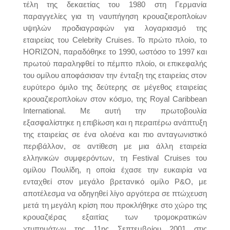
τέλη της δεκαετίας του 1980 στη Γερμανία
παραγγελίες για τη ναυπήγηση κρουαζιεροπλοίων
υψηλών προδιαγραφών για λογαριασμό της
εταιρείας του Celebrity Cruises. Το πρώτο πλοίο, το
HORIZON, παραδόθηκε το 1990, ωστόσο το 1997 και
πρωτού παραληφθεί το πέμπτο πλοίο, οι επικεφαλής
του ομίλου αποφάσισαν την ένταξη της εταιρείας στον
ευρύτερο όμιλο της δεύτερης σε μέγεθος εταιρείας
κρουαζιεροπλοίων στον κόσμο, της Royal Caribbean
International. Με αυτή την πρωτοβουλία
εξασφαλίστηκε η επιβίωση και η περαιτέρω ανάπτυξη
της εταιρείας σε ένα ολοένα και πιο ανταγωνιστικό
περιβάλλον, σε αντίθεση με μια άλλη εταιρεία
ελληνικών συμφερόντων, τη Festival Cruises του
ομίλου Πουλίδη, η οποία έχασε την ευκαιρία να
ενταχθεί στον μεγάλο βρετανικό ομίλο P&O, με
αποτέλεσμα να οδηγηθεί λίγο αργότερα σε πτώχευση
μετά τη μεγάλη κρίση που προκλήθηκε στο χώρο της
κρουαζιέρας εξαιτίας των τρομοκρατικών
χτυπημάτων της 11ης Σεπτεμβρίου 2001 στις