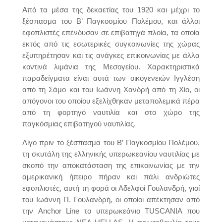
Από τα μέσα της δεκαετίας του 1920 και μέχρι το
ξέσπασμα του Β’ Παγκοσμίου Πολέμου, και άλλοι
εφοπλιστές επένδυσαν σε επιβατηγά πλοία, τα οποία
εκτός από τις εσωτερικές συγκοινωνίες της χώρας
εξυπηρέτησαν και τις ανάγκες επικοινωνίας με άλλα
κοντινά λιμάνια της Μεσογείου. Χαρακτηριστικά
παραδείγματα είναι αυτά των οικογενειών Ιγγλέση
από τη Σάμο και του Ιωάννη Χανδρή από τη Χίο, οι
απόγονοι του οποίου εξελίχθηκαν μεταπολεμικά πέρα
από τη φορτηγό ναυτιλία και στο χώρο της
παγκόσμιας επιβατηγού ναυτιλίας.
Λίγο πριν το ξέσπασμα του Β’ Παγκοσμίου Πολέμου,
τη σκυτάλη της ελληνικής υπερωκεανίου ναυτιλίας με
σκοπό την αποκατάσταση της επικοινωνίας με την
αμερικανική ήπειρο πήραν και πάλι ανδριώτες
εφοπλιστές, αυτή τη φορά οι Αδελφοί Γουλανδρή, γιοί
του Ιωάννη Π. Γουλανδρή, οι οποίοι απέκτησαν από
την Anchor Line το υπερωκεάνιο TUSCANIA που