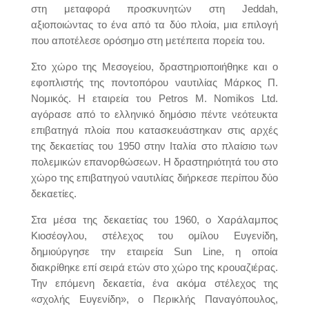
στη μεταφορά προσκυνητών στη Jeddah,
αξιοποιώντας το ένα από τα δύο πλοία, μια επιλογή
που αποτέλεσε ορόσημο στη μετέπειτα πορεία του.
Στο χώρο της Μεσογείου, δραστηριοποιήθηκε και ο
εφοπλιστής της ποντοπόρου ναυτιλίας Μάρκος Π.
Νομικός. Η εταιρεία του Petros M. Nomikos Ltd.
αγόρασε από το ελληνικό δημόσιο πέντε νεότευκτα
επιβατηγά πλοία που κατασκευάστηκαν στις αρχές
της δεκαετίας του 1950 στην Ιταλία στο πλαίσιο των
πολεμικών επανορθώσεων. Η δραστηριότητά του στο
χώρο της επιβατηγού ναυτιλίας διήρκεσε περίπου δύο
δεκαετίες.
Στα μέσα της δεκαετίας του 1960, ο Χαράλαμπος
Κιοσέογλου, στέλεχος του ομίλου Ευγενίδη,
δημιούργησε την εταιρεία Sun Line, η οποία
διακρίθηκε επί σειρά ετών στο χώρο της κρουαζιέρας.
Την επόμενη δεκαετία, ένα ακόμα στέλεχος της
«σχολής Ευγενίδη», ο Περικλής Παναγόπουλος,