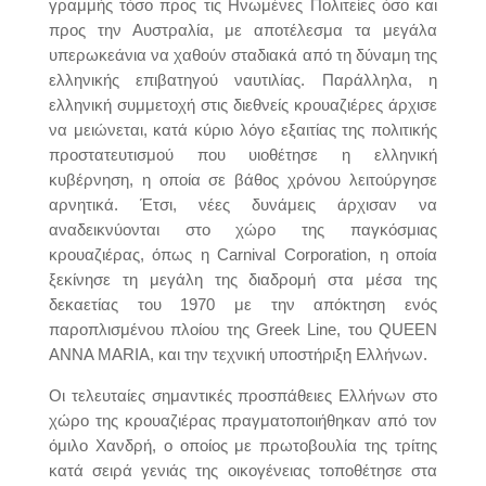
γραμμής τόσο προς τις Ηνωμένες Πολιτείες όσο και
προς την Αυστραλία, με αποτέλεσμα τα μεγάλα
υπερωκεάνια να χαθούν σταδιακά από τη δύναμη της
ελληνικής επιβατηγού ναυτιλίας. Παράλληλα, η
ελληνική συμμετοχή στις διεθνείς κρουαζιέρες άρχισε
να μειώνεται, κατά κύριο λόγο εξαιτίας της πολιτικής
προστατευτισμού που υιοθέτησε η ελληνική
κυβέρνηση, η οποία σε βάθος χρόνου λειτούργησε
αρνητικά. Έτσι, νέες δυνάμεις άρχισαν να
αναδεικνύονται στο χώρο της παγκόσμιας
κρουαζιέρας, όπως η Carnival Corporation, η οποία
ξεκίνησε τη μεγάλη της διαδρομή στα μέσα της
δεκαετίας του 1970 με την απόκτηση ενός
παροπλισμένου πλοίου της Greek Line, του QUEEN
ANNA MARIA, και την τεχνική υποστήριξη Ελλήνων.
Οι τελευταίες σημαντικές προσπάθειες Ελλήνων στο
χώρο της κρουαζιέρας πραγματοποιήθηκαν από τον
όμιλο Χανδρή, ο οποίος με πρωτοβουλία της τρίτης
κατά σειρά γενιάς της οικογένειας τοποθέτησε στα