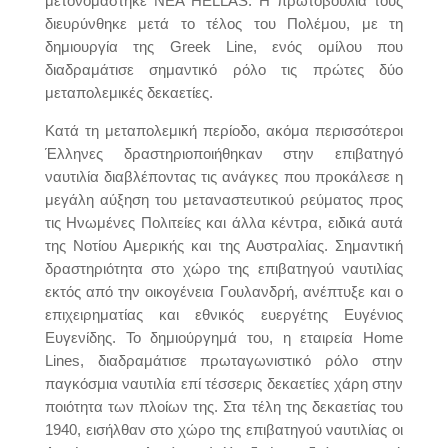
μετονομάστηκε NEA HELLAS. Η πρωτοβουλία τους
διευρύνθηκε μετά το τέλος του Πολέμου, με τη
δημιουργία της Greek Line, ενός ομίλου που
διαδραμάτισε σημαντικό ρόλο τις πρώτες δύο
μεταπολεμικές δεκαετίες.
Κατά τη μεταπολεμική περίοδο, ακόμα περισσότεροι
Έλληνες δραστηριοποιήθηκαν στην επιβατηγό
ναυτιλία διαβλέποντας τις ανάγκες που προκάλεσε η
μεγάλη αύξηση του μεταναστευτικού ρεύματος προς
τις Ηνωμένες Πολιτείες και άλλα κέντρα, ειδικά αυτά
της Νοτίου Αμερικής και της Αυστραλίας. Σημαντική
δραστηριότητα στο χώρο της επιβατηγού ναυτιλίας
εκτός από την οικογένεια Γουλανδρή, ανέπτυξε και ο
επιχειρηματίας και εθνικός ευεργέτης Ευγένιος
Ευγενίδης. Το δημιούργημά του, η εταιρεία Home
Lines, διαδραμάτισε πρωταγωνιστικό ρόλο στην
παγκόσμια ναυτιλία επί τέσσερις δεκαετίες χάρη στην
ποιότητα των πλοίων της. Στα τέλη της δεκαετίας του
1940, εισήλθαν στο χώρο της επιβατηγού ναυτιλίας οι