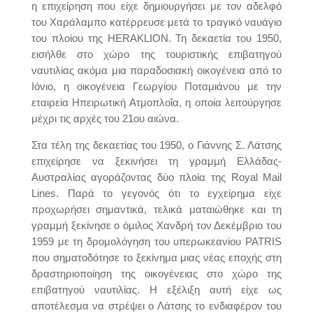
η επιχείρηση που είχε δημιουργήσει με τον αδελφό
του Χαράλαμπο κατέρρευσε μετά το τραγικό ναυάγιο
του πλοίου της HERAKLION. Τη δεκαετία του 1950,
εισήλθε στο χώρο της τουριστικής επιβατηγού
ναυτιλίας ακόμα μια παραδοσιακή οικογένεια από το
Ιόνιο, η οικογένεια Γεωργίου Ποταμιάνου με την
εταιρεία Ηπειρωτική Ατμοπλοΐα, η οποία λειτούργησε
μέχρι τις αρχές του 21ου αιώνα.
Στα τέλη της δεκαετίας του 1950, ο Γιάννης Σ. Λάτσης
επιχείρησε να ξεκινήσει τη γραμμή Ελλάδας-
Αυστραλίας αγοράζοντας δύο πλοία της Royal Mail
Lines. Παρά το γεγονός ότι το εγχείρημα είχε
προχωρήσει σημαντικά, τελικά ματαιώθηκε και τη
γραμμή ξεκίνησε ο όμιλος Χανδρή τον Δεκέμβριο του
1959 με τη δρομολόγηση του υπερωκεανίου PATRIS
που σηματοδότησε το ξεκίνημα μιας νέας εποχής στη
δραστηριοποίηση της οικογένειας στο χώρο της
επιβατηγού ναυτιλίας. Η εξέλιξη αυτή είχε ως
αποτέλεσμα να στρέψει ο Λάτσης το ενδιαφέρον του