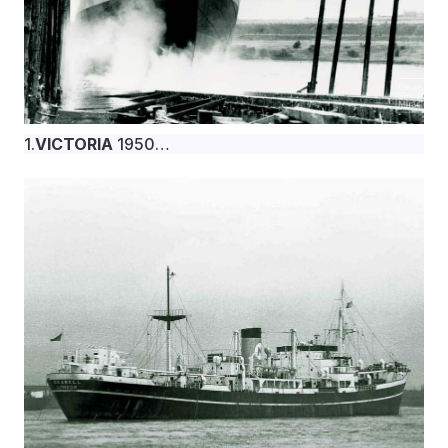
1.
VICTORIA
1950
Το φορτηγό πλοίο VICTORIA, 9.950 dwt,
κατασκευάστηκε τον Δεκέμβριο του 1950 στα
βρετανικά ναυπηγεία Short Bros. Ltd., Sunderland
για την Diana Compania Naviera S.A. υπό σημαία
Παναμά.