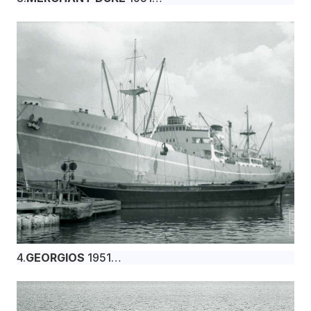
Το φορτηγό πλοίο MERCHANT DUKE, 9.970 dwt,
κατασκευάστηκε τον Απρίλιο του 1951 στα
βρετανικά ναυπηγεία W. Gray & Co. Ltd., West
Hartlepool για την Drake Shipping Co. Ltd. υπό
βρετανική σημαία.
4.
GEORGIOS
1951
Το φορτηγό πλοίο GEORGIOS, 11.050 dwt,
κατασκευάστηκε τον Ιούλιο του 1951 στα
βρετανικά ναυπηγεία W. Gray & Co. Ltd., West