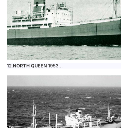
12.
NORTH QUEEN
1953
Το φορτηγό πλοίο NORTH QUEEN, 10.765 dwt,
κατασκευάστηκε τον Νοέμβριο του 1953 στα
βρετανικά ναυπηγεία Short Bros. Ltd., Sunderland
για την Palmyra Compania Naviera S.A. υπό σημαία
Λιβερίας.