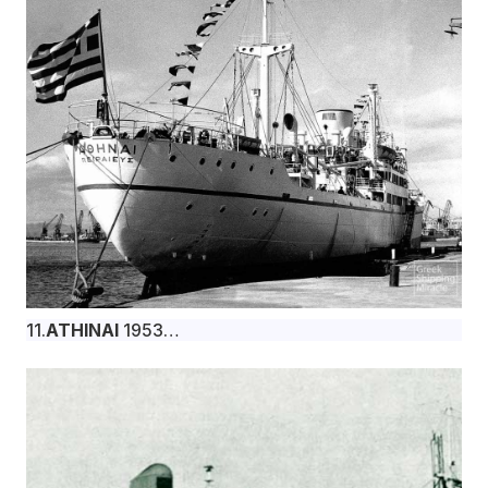
Dumbarton για την Puerto Seguro Compania
Naviera S.A. υπό σημαία Λιβερίας.
11.
ATHINAI
1953
Το φορτηγό πλοίο ATHINAI, 5.181 dwt,
κατασκευάστηκε τον Οκτώβριο του 1953 στα
ιταλικά ναυπηγεία Cantieri del Tirreno, Genoa για
την Ελληνική Κυβέρνηση και αγοράστηκε κατά
την παραλαβή του από την Ελληνική Γραμμή
Νοτίου Αμερικής υπό ελληνική σημαία.