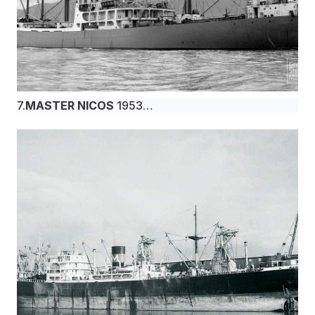
7.
MASTER NICOS
1953
Το φορτηγό πλοίο MASTER NICOS, 12.550 dwt,
κατασκευάστηκε τον Ιανουάριο του 1953 στα
βρετανικά ναυπηγεία Burntisland Shipbuilding Co.
Ltd., Burntisland για την Motores Maritimos
Compania Limitada υπό σημαία Κόστα Ρίκας. (Print
by A. Duncan).