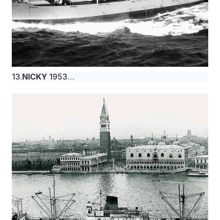
13.
NICKY
1953
Το φορτηγό πλοίο NICKY, 22.140 dwt,
κατασκευάστηκε τον Δεκέμβριο του 1953 στα
βρετανικά ναυπηγεία Wm. Denny & Bros. Ltd.,
Dumbarton για την Puerto La Plata Compania
Naviera S.A. υπό σημαία Λιβερίας.