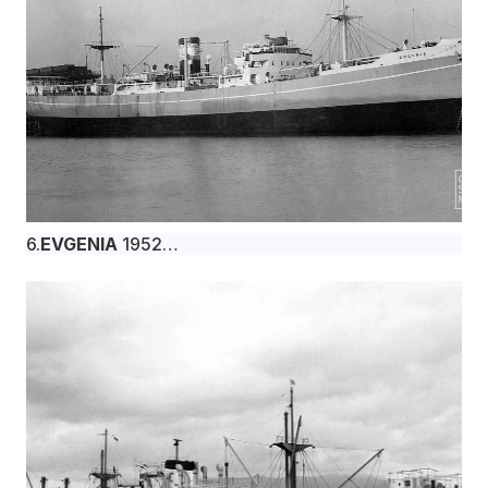
6.
EVGENIA
1952
Το φορτηγό πλοίο EVGENIA, 11.200 dwt,
κατασκευάστηκε τον Νοέμβριο του 1952 στα
βρετανικά ναυπηγεία W. Gray & Co. Ltd., West
Hartlepool για την Monrovia Shipping Co. Ltd. υπό
σημαία Λιβερίας.