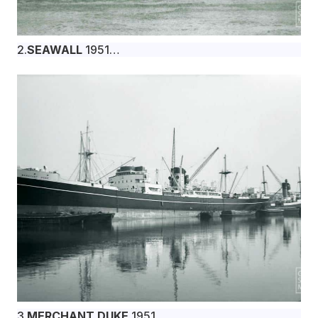
2.
SEAWALL
1951
Το φορτηγό πλοίο SEAWALL, 9.970 dwt,
κατασκευάστηκε τον Ιανουάριο του 1951 στα
βρετανικά ναυπηγεία W. Gray & Co. Ltd., West
Hartlepool για την Matapan Shipping Co. Ltd. υπό
βρετανική σημαία.
3.
MERCHANT DUKE
1951