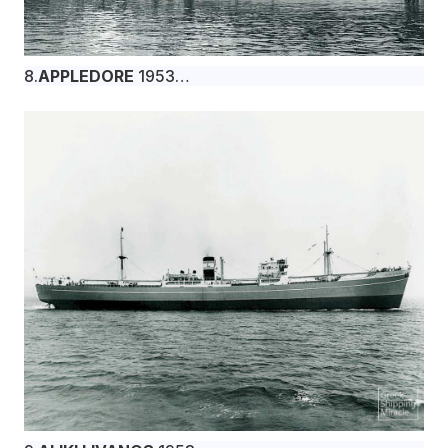
8.
APPLEDORE
1953
Το φορτηγό πλοίο APPLEDORE, 10.100 dwt,
κατασκευάστηκε τον Απρίλιο του 1953 στα
βρετανικά ναυπηγεία W. Gray & Co. Ltd., West
Hartlepool για την Maritime Shipping & Trading Co.
Ltd υπό βρετανική σημαία.