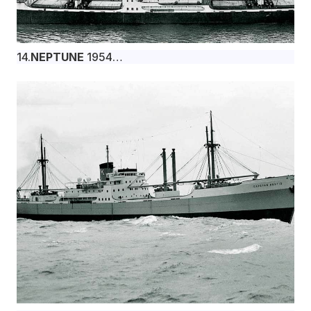
14.
NEPTUNE
1954
Το φορτηγό πλοίο NEPTUNE, 11.170 dwt,
κατασκευάστηκε τον Ιανουάριο του 1954 στα
βρετανικά ναυπηγεία Swan, Hunter & Wigham
Richardson Ltd., Newcastle-on-Tyne για την
Compania Naviera Hesperia S.A. υπό σημαία
Λιβερίας.