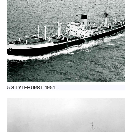
Hartlepool για την Monrovia Shipping Co. υπό
σημαία Λιβερίας.
5.
STYLEHURST
1951
Το φορτηγό πλοίο STYLEHURST, 11.188 dwt,
κατασκευάστηκε τον Οκτώβριο του 1952 στα
βρετανικά ναυπηγεία Swan, Hunter & Wigham
Richardson Ltd., Newcastle για την Grenehurst
Shipping Co. Ltd. υπό βρετανική σημαία. (Skyfotos).