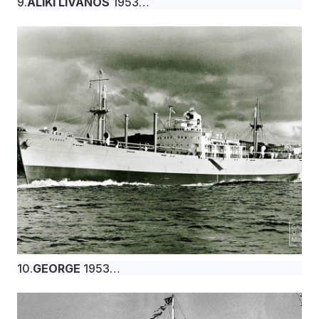
9.
ALIKI LIVANOS
1953
Το φορτηγό πλοίο ALIKI LIVANOS, 11.235 dwt,
κατασκευάστηκε τον Ιούλιο του 1953 στα
βρετανικά ναυπηγεία W. Gray & Co. Ltd., West
Hartlepool για την Monrovia Shipping Co. Ltd. υπό
σημαία Λιβερίας.
10.
GEORGE
1953
Το φορτηγό πλοίο GEORGE, 12.180 dwt,
κατασκευάστηκε τον Ιούλιο του 1953 στα
βρετανικά ναυπηγεία Wm. Denny & Bros. Ltd.,