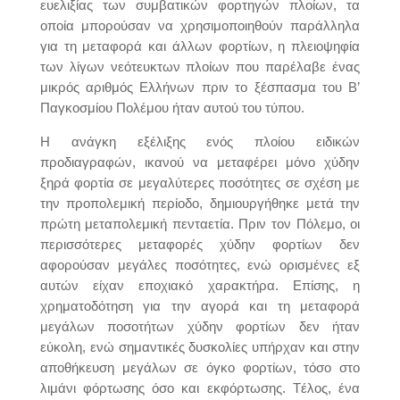
ευελιξίας των συμβατικών φορτηγών πλοίων, τα
οποία μπορούσαν να χρησιμοποιηθούν παράλληλα
για τη μεταφορά και άλλων φορτίων, η πλειοψηφία
των λίγων νεότευκτων πλοίων που παρέλαβε ένας
μικρός αριθμός Eλλήνων πριν το ξέσπασμα του Β’
Παγκοσμίου Πολέμου ήταν αυτού του τύπου.
H ανάγκη εξέλιξης ενός πλοίου ειδικών
προδιαγραφών, ικανού να μεταφέρει μόνο χύδην
ξηρά φορτία σε μεγαλύτερες ποσότητες σε σχέση με
την προπολεμική περίοδο, δημιουργήθηκε μετά την
πρώτη μεταπολεμική πενταετία. Πριν τον Πόλεμο, οι
περισσότερες μεταφορές χύδην φορτίων δεν
αφορούσαν μεγάλες ποσότητες, ενώ ορισμένες εξ
αυτών είχαν εποχιακό χαρακτήρα. Eπίσης, η
χρηματοδότηση για την αγορά και τη μεταφορά
μεγάλων ποσοτήτων χύδην φορτίων δεν ήταν
εύκολη, ενώ σημαντικές δυσκολίες υπήρχαν και στην
αποθήκευση μεγάλων σε όγκο φορτίων, τόσο στο
λιμάνι φόρτωσης όσο και εκφόρτωσης. Tέλος, ένα