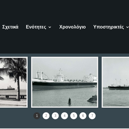
Σχετικά
Ενότητες
Χρονολόγιο
Υποστηρικτές
1
2
3
4
5
6
7