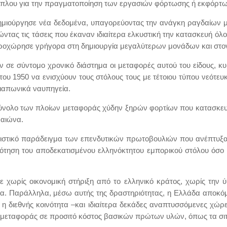
πλου για την πραγματοποίηση των εργασιών φόρτωσης ή εκφόρτω
δημιούργησε νέα δεδομένα, υπαγορεύοντας την ανάγκη ραγδαίων
ώντας τις τάσεις που έκαναν ιδιαίτερα ελκυστική την κατασκευή ό
προχώρησε γρήγορα στη δημιουργία μεγαλύτερων μονάδων και στο
 σε σύντομο χρονικό διάστημα οι μεταφορές αυτού του είδους, κ
ου 1950 να ενισχύουν τους στόλους τους με τέτοιου τύπου νεότευ
 ιαπωνικά ναυπηγεία.
 σύνολο των πλοίων μεταφοράς χύδην ξηρών φορτίων που κατασκε
 αιώνα.
στικό παράδειγμα των επενδυτικών πρωτοβουλιών που ανέπτυξαν 
ότηση του αποδεκατισμένου ελληνόκτητου εμπορικού στόλου όσο 
 χωρίς οικονομική στήριξη από το ελληνικό κράτος, χωρίς την 
τα. Παράλληλα, μέσω αυτής της δραστηριότητας, η Ελλάδα αποκόμ
 διεθνής κοινότητα –και ιδιαίτερα δεκάδες αναπτυσσόμενες χώρες
μεταφοράς σε προσιτό κόστος βασικών πρώτων υλών, όπως τα σιτ