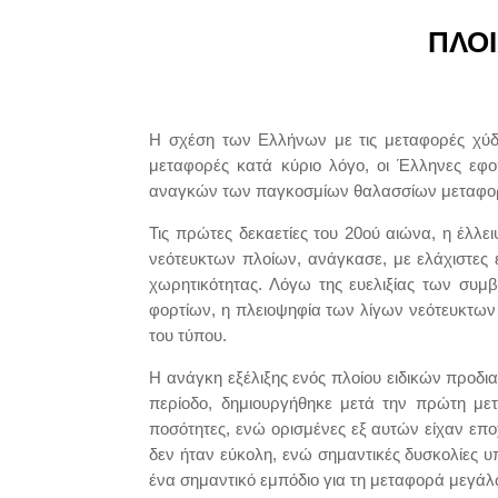
ΠΛΟ
H σχέση των Eλλήνων με τις μεταφορές χύδη
μεταφορές κατά κύριο λόγο, οι Έλληνες εφ
αναγκών των παγκοσμίων θαλασσίων μεταφο
Τις πρώτες δεκαετίες του 20ού αιώνα, η έλλ
νεότευκτων πλοίων, ανάγκασε, με ελάχιστες 
χωρητικότητας. Λόγω της ευελιξίας των συ
φορτίων, η πλειοψηφία των λίγων νεότευκτω
του τύπου.
H ανάγκη εξέλιξης ενός πλοίου ειδικών προδ
περίοδο, δημιουργήθηκε μετά την πρώτη με
ποσότητες, ενώ ορισμένες εξ αυτών είχαν επ
δεν ήταν εύκολη, ενώ σημαντικές δυσκολίες 
ένα σημαντικό εμπόδιο για τη μεταφορά μεγάλ