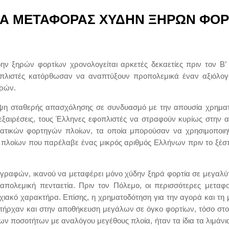
ΙΑ ΜΕΤΑΦΟΡΑΣ ΧΥΔΗΝ ΞΗΡΩΝ ΦΟΡ
ν ξηρών φορτίων χρονολογείται αρκετές δεκαετίες πριν τον Β’
οπλιστές κατόρθωσαν να αναπτύξουν προπολεμικά έναν αξιόλο
ρών.
ειψη σταθερής απασχόλησης σε συνδυασμό με την απουσία χρηματ
εξαιρέσεις, τους Έλληνες εφοπλιστές να στραφούν κυρίως στην 
μβατικών φορτηγών πλοίων, τα οποία μπορούσαν να χρησιμοποι
ν πλοίων που παρέλαβε ένας μικρός αριθμός Eλλήνων πριν το ξέσ
ιαγραφών, ικανού να μεταφέρει μόνο χύδην ξηρά φορτία σε μεγαλύ
ταπολεμική πενταετία. Πριν τον Πόλεμο, οι περισσότερες μετα
οχιακό χαρακτήρα. Eπίσης, η χρηματοδότηση για την αγορά και 
υπήρχαν και στην αποθήκευση μεγάλων σε όγκο φορτίων, τόσο στο
ων ποσοτήτων με αναλόγου μεγέθους πλοία, ήταν τα ίδια τα λιμάνι