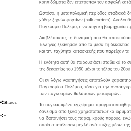
κρηπιδώματα δεν επέτρεπαν τον ασφαλή κατά
Ωστόσο, η μεταπολεμική περίοδος σταδιακά 
χύδην ξηρών φορτίων (bulk carriers). Aκολουθ
Παγκόσμιο Πόλεμο, η ναυπηγική βιομηχανία 
Διαβλέποντας τη δυναμική που θα αποκτούσαν
Έλληνες ξεκίνησαν από τα μέσα τη δεκαετίας τ
και την ταχύτητα κατασκευής που παρείχαν τα
Η ενότητα αυτή θα παρουσιάσει σταδιακά το
της δεκαετίας του 1950 μέχρι το τέλος του 20ού
Oι εν λόγω ναυπηγήσεις αποτελούν χαρακτηρι
Παγκοσμίου Πολέμου, τόσο για την ανασυγκρ
των παγκοσμίων θαλάσσιων μεταφορών.
Shares
Το συγκεκριμένο εγχείρημα πραγματοποιήθηκε
δανεισμό από ξένα χρηματοπιστωτικά ιδρύμα
να δαπανήσει τους παραμικρούς πόρους, ενώ η
οποία αποτέλεσαν μοχλό ανάπτυξης μέσω της 