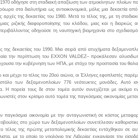
του 1970 οδήγησε στη σταδιακή απαξίωση των ατμοκίνητων πλοίων 
όωρα στα διαλυτήρια ως αντιοικονομικά, μόλις μια δεκαετία απ
ς αρχές της δεκαετίας του 1980. Μετά το τέλος της, με τη σταδι
μιας ριζικής διαφοροποίησης του κλάδου, μιας και η διαρκώς 
περιβάλλοντος οδηγούσε τη ναυπηγική βιομηχανία στο σχεδιασμό
χές της δεκαετίας του 1990. Μια σειρά από ατυχήματα δεξαμενο
αία την περίπτωση του EXXON VALDEZ– προκάλεσαν αλυσιδωτές 
χουσα την κυβέρνηση των ΗΠΑ, με στόχο την προστασία του θαλα
υ και μέχρι το τέλος του 20ού αιώνα, οι Έλληνες εφοπλιστές παρ
στόλο των δεξαμενοπλοίων 776 νεότευκτες μονάδες. Αυτό ι
α. Η πορεία τους δε στον τομέα αυτόν συνεχίζεται με ακόμα ε
ωνιστές στον κρίσιμο αυτό τομέα της παγκόσμιας οικονομίας μετ
ν παγκόσμια οικονομία με την ανταγωνιστική σε κόστος μεταφο
ωτοβουλίες στο χώρο των δεξαμενοπλοίων συνετέλεσαν καθοριστικ
 το τέλος της πρώτης μεταπολεμικής δεκαετίας εντάχθηκαν σε α
τα, με το οποίο το νηολόγιο της Λιβερίας εγκαινίασε την είσοδό