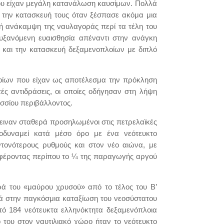
που είχαν μεγάλη κατανάλωση καυσίμων. Πολλά
ό την κατασκευή τους όταν ξέσπασε ακόμα μια
ακή ανάκαμψη της ναυλαγοράς περί τα τέλη του
αυξανόμενη ευαισθησία απέναντι στην ανάγκη
 και την κατασκευή δεξαμενοπλοίων με διπλό
πλοίων που είχαν ως αποτέλεσμα την πρόκληση
αντιδράσεις, οι οποίες οδήγησαν στη λήψη
σσίου περιβάλλοντος.
έμειναν σταθερά προσηλωμένοι στις πετρελαϊκές
σοδυναμεί κατά μέσο όρο με ένα νεότευκτο
ντονότερους ρυθμούς και στον νέο αιώνα, με
αφέροντας περίπου το ¼ της παραγωγής αργού
ρά του «μαύρου χρυσού» από το τέλος του Β’
ά στην παγκόσμια καταξίωση του νεοσύστατου
υτό 184 νεότευκτα ελληνόκτητα δεξαμενόπλοια
 του στον ναυτιλιακό χώρο ήταν το νεότευκτο