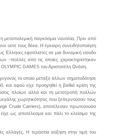
τη μεταπολεμική παγκόσμια ναυτιλία. Πριν από
νε ούτε τους δέκα. Η έγκαιρη συνειδητοποίηση
υς Έλληνες εφοπλιστές σε μια δυναμική είσοδο
ίων –πολλές από τις οποίες χαρακτηρίστηκαν
 το OLYMPIC GAMES του Αριστοτέλη Ωνάση.
, γεγονός το οποίο μεταξύ άλλων σηματοδότησε
, και αφού είχε προηγηθεί η βαθιά κρίση της
λύσεις πλοίων αλλά και τη μετατροπή πολλών
 μεγάλης χωρητικότητας που ξεπερνούσαν τους
arge Crude Carriers), αποτέλεσαν πρωτεύουσα
ίχε ως αποτέλεσμα και πάλι το κλείσιμο της
ς αλλαγές. Η τεράστια αύξηση στην τιμή του