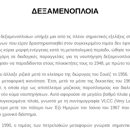
ΔΕΞΑΜΕΝΟΠΛΟΙΑ
εξαμενοπλοίων υπήρξε μια από τις πλέον σημαντικές εξελίξεις σ
νων που είχαν δραστηριοποιηθεί στον συγκεκριμένο τομέα δεν έφτα
ς κύρια μορφή ενέργειας κατά τη μεταπολεμική περίοδο, ώθησε το
 χάρη σε διαδοχικές παραγγελίες για τη ναυπήγηση δεξαμενοπλο
νησαν να παραδίδονται στους πλοιοκτήτες τους το 1948, με πρώτο
άλλαξε ριζικά μετά το κλείσιμο της διώρυγας του Σουέζ το 1956
εταφορική ικανότητα. Έτσι, μετά τα μέσα της δεκαετίας του 1960
0, η οποία είχε ως αποτέλεσμα μαζικούς παροπλισμούς και δια
ένα νέο κύμα ναυπηγήσεων. Αυτό αφορούσε σε μεγάλο βαθμό πλοία
 συγκεκριμένα πλοία, γνωστά με τη συντομογραφία VLCC (Very L
τερα μετά τον πόλεμο των Έξι Ημερών τον Ιούνιο του 1967 που ε
ο χρονικό διάστημα.
το 1990, ο τομέας των πετρελαϊκών μεταφορών γνώρισε σημαντικέ