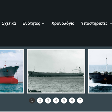
Σχετικά
Ενότητες
Χρονολόγιο
Υποστηρικτές
1
2
3
4
5
6
7