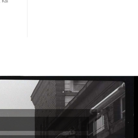
. Και