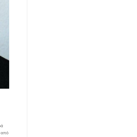
ρά
ε από