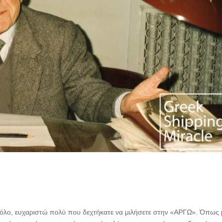
νιόλο, ευχαριστώ πολύ που δεχτήκατε να μιλήσετε στην «ΑΡΓΩ». Όπως