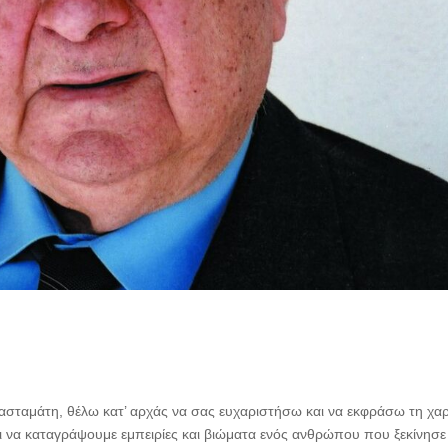
ρασταμάτη, θέλω κατ’ αρχάς να σας ευχαριστήσω και να εκφράσω τη χα
αι να καταγράψουμε εμπειρίες και βιώματα ενός ανθρώπου που ξεκίνησ