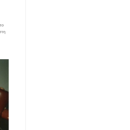
το
στη