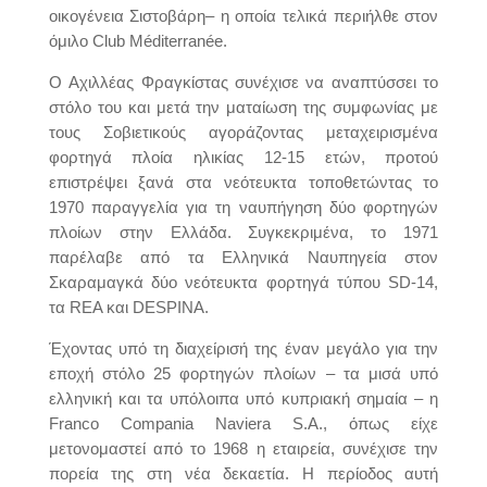
οικογένεια Σιστοβάρη– η οποία τελικά περιήλθε στον
όμιλο Club Méditerranée.
O Αχιλλέας Φραγκίστας συνέχισε να αναπτύσσει το
στόλο του και μετά την ματαίωση της συμφωνίας με
τους Σοβιετικούς αγοράζοντας μεταχειρισμένα
φορτηγά πλοία ηλικίας 12-15 ετών, προτού
επιστρέψει ξανά στα νεότευκτα τοποθετώντας το
1970 παραγγελία για τη ναυπήγηση δύο φορτηγών
πλοίων στην Ελλάδα. Συγκεκριμένα, το 1971
παρέλαβε από τα Ελληνικά Ναυπηγεία στον
Σκαραμαγκά δύο νεότευκτα φορτηγά τύπου SD-14,
τα REA και DESPINA.
Έχοντας υπό τη διαχείρισή της έναν μεγάλο για την
εποχή στόλο 25 φορτηγών πλοίων – τα μισά υπό
ελληνική και τα υπόλοιπα υπό κυπριακή σημαία – η
Franco Compania Naviera S.A., όπως είχε
μετονομαστεί από το 1968 η εταιρεία, συνέχισε την
πορεία της στη νέα δεκαετία. Η περίοδος αυτή