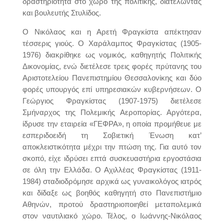
δραστηριότητα στο χώρο της πολιτικής, διατελώντας
και βουλευτής Στυλίδος.
Ο Νικόλαος και η Αρετή Φραγκίστα απέκτησαν
τέσσερις γιούς. Ο Χαράλαμπος Φραγκίστας (1905-
1976) διακρίθηκε ως νομικός, καθηγητής Πολιτικής
Δικονομίας, ενώ διετέλεσε τρεις φορές πρύτανης του
Αριστοτελείου Πανεπιστημίου Θεσσαλονίκης και δύο
φορές υπουργός επί υπηρεσιακών κυβερνήσεων. Ο
Γεώργιος Φραγκίστας (1907-1975) διετέλεσε
Σμήναρχος της Πολεμικής Αεροπορίας. Αργότερα,
ίδρυσε την εταιρεία «ΓΕΦΡΑ», η οποία προμήθευε με
εσπεριδοειδή τη Σοβιετική Ένωση κατ’
αποκλειστικότητα μέχρι την πτώση της. Για αυτό τον
σκοπό, είχε ιδρύσει επτά συσκευαστήρια εργοστάσια
σε όλη την Ελλάδα. Ο Αχιλλέας Φραγκίστας (1911-
1984) σταδιοδρόμησε αρχικά ως γυναικολόγος ιατρός
και δίδαξε ως βοηθός καθηγητή στο Πανεπιστήμιο
Αθηνών, προτού δραστηριοποιηθεί μεταπολεμικά
στον ναυτιλιακό χώρο. Τέλος, ο Ιωάννης-Νικόλαος