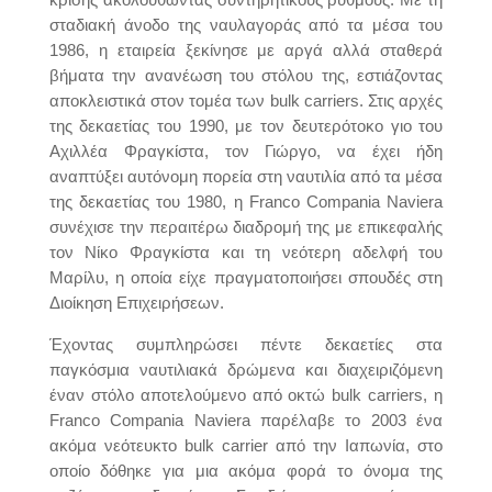
σταδιακή άνοδο της ναυλαγοράς από τα μέσα του
1986, η εταιρεία ξεκίνησε με αργά αλλά σταθερά
βήματα την ανανέωση του στόλου της, εστιάζοντας
αποκλειστικά στον τομέα των bulk carriers. Στις αρχές
της δεκαετίας του 1990, με τον δευτερότοκο γιο του
Αχιλλέα Φραγκίστα, τον Γιώργο, να έχει ήδη
αναπτύξει αυτόνομη πορεία στη ναυτιλία από τα μέσα
της δεκαετίας του 1980, η Franco Compania Naviera
συνέχισε την περαιτέρω διαδρομή της με επικεφαλής
τον Νίκο Φραγκίστα και τη νεότερη αδελφή του
Μαρίλυ, η οποία είχε πραγματοποιήσει σπουδές στη
Διοίκηση Επιχειρήσεων.
Έχοντας συμπληρώσει πέντε δεκαετίες στα
παγκόσμια ναυτιλιακά δρώμενα και διαχειριζόμενη
έναν στόλο αποτελούμενο από οκτώ bulk carriers, η
Franco Compania Naviera παρέλαβε το 2003 ένα
ακόμα νεότευκτο bulk carrier από την Ιαπωνία, στο
οποίο δόθηκε για μια ακόμα φορά το όνομα της