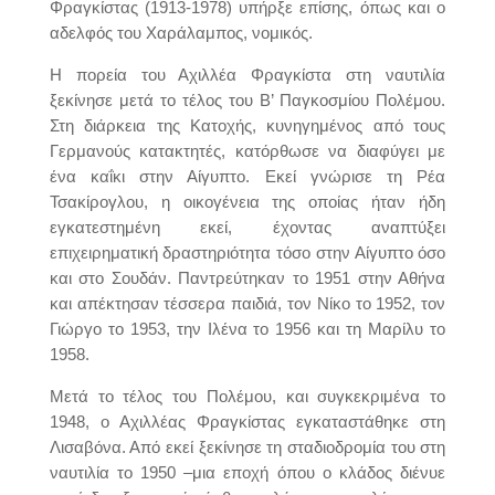
Φραγκίστας (1913-1978) υπήρξε επίσης, όπως και ο
αδελφός του Χαράλαμπος, νομικός.
Η πορεία του Αχιλλέα Φραγκίστα στη ναυτιλία
ξεκίνησε μετά το τέλος του Β’ Παγκοσμίου Πολέμου.
Στη διάρκεια της Κατοχής, κυνηγημένος από τους
Γερμανούς κατακτητές, κατόρθωσε να διαφύγει με
ένα καΐκι στην Αίγυπτο. Εκεί γνώρισε τη Ρέα
Τσακίρογλου, η οικογένεια της οποίας ήταν ήδη
εγκατεστημένη εκεί, έχοντας αναπτύξει
επιχειρηματική δραστηριότητα τόσο στην Αίγυπτο όσο
και στο Σουδάν. Παντρεύτηκαν το 1951 στην Αθήνα
και απέκτησαν τέσσερα παιδιά, τον Νίκο το 1952, τον
Γιώργο το 1953, την Ιλένα το 1956 και τη Μαρίλυ το
1958.
Μετά το τέλος του Πολέμου, και συγκεκριμένα το
1948, ο Αχιλλέας Φραγκίστας εγκαταστάθηκε στη
Λισαβόνα. Από εκεί ξεκίνησε τη σταδιοδρομία του στη
ναυτιλία το 1950 –μια εποχή όπου ο κλάδος διένυε