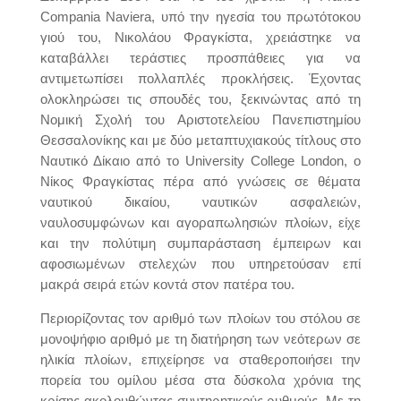
Compania Naviera, υπό την ηγεσία του πρωτότοκου
γιού του, Νικολάου Φραγκίστα, χρειάστηκε να
καταβάλλει τεράστιες προσπάθειες για να
αντιμετωπίσει πολλαπλές προκλήσεις. Έχοντας
ολοκληρώσει τις σπουδές του, ξεκινώντας από τη
Νομική Σχολή του Αριστοτελείου Πανεπιστημίου
Θεσσαλονίκης και με δύο μεταπτυχιακούς τίτλους στο
Ναυτικό Δίκαιο από το University College London, ο
Νίκος Φραγκίστας πέρα από γνώσεις σε θέματα
ναυτικού δικαίου, ναυτικών ασφαλειών,
ναυλοσυμφώνων και αγοραπωλησιών πλοίων, είχε
και την πολύτιμη συμπαράσταση έμπειρων και
αφοσιωμένων στελεχών που υπηρετούσαν επί
μακρά σειρά ετών κοντά στον πατέρα του.
Περιορίζοντας τον αριθμό των πλοίων του στόλου σε
μονοψήφιο αριθμό με τη διατήρηση των νεότερων σε
ηλικία πλοίων, επιχείρησε να σταθεροποιήσει την
πορεία του ομίλου μέσα στα δύσκολα χρόνια της
κρίσης ακολουθώντας συντηρητικούς ρυθμούς. Με τη