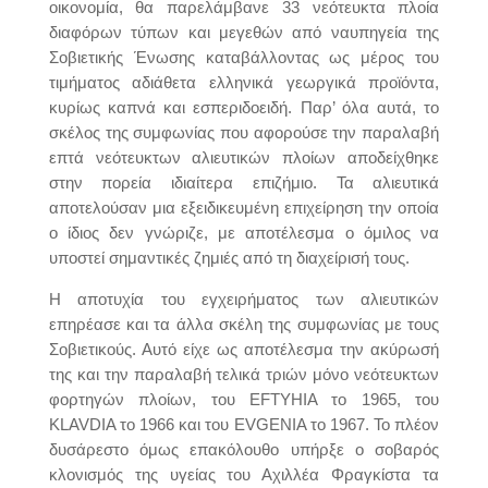
οικονομία, θα παρελάμβανε 33 νεότευκτα πλοία
διαφόρων τύπων και μεγεθών από ναυπηγεία της
Σοβιετικής Ένωσης καταβάλλοντας ως μέρος του
τιμήματος αδιάθετα ελληνικά γεωργικά προϊόντα,
κυρίως καπνά και εσπεριδοειδή. Παρ’ όλα αυτά, το
σκέλος της συμφωνίας που αφορούσε την παραλαβή
επτά νεότευκτων αλιευτικών πλοίων αποδείχθηκε
στην πορεία ιδιαίτερα επιζήμιο. Τα αλιευτικά
αποτελούσαν μια εξειδικευμένη επιχείρηση την οποία
ο ίδιος δεν γνώριζε, με αποτέλεσμα ο όμιλος να
υποστεί σημαντικές ζημιές από τη διαχείρισή τους.
Η αποτυχία του εγχειρήματος των αλιευτικών
επηρέασε και τα άλλα σκέλη της συμφωνίας με τους
Σοβιετικούς. Αυτό είχε ως αποτέλεσμα την ακύρωσή
της και την παραλαβή τελικά τριών μόνο νεότευκτων
φορτηγών πλοίων, του EFTYHIA το 1965, του
KLAVDIA το 1966 και του ΕVGENIA το 1967. Το πλέον
δυσάρεστο όμως επακόλουθο υπήρξε ο σοβαρός
κλονισμός της υγείας του Αχιλλέα Φραγκίστα τα