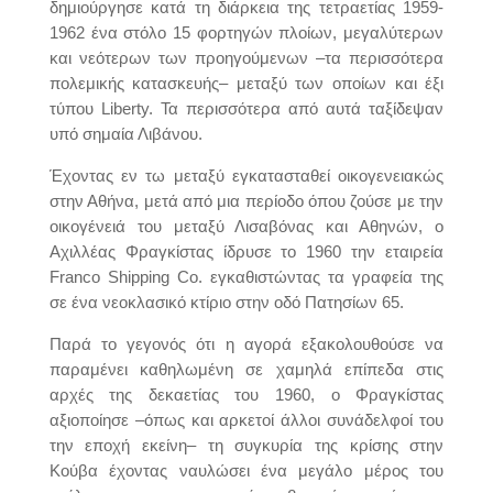
δημιούργησε κατά τη διάρκεια της τετραετίας 1959-
1962 ένα στόλο 15 φορτηγών πλοίων, μεγαλύτερων
και νεότερων των προηγούμενων –τα περισσότερα
πολεμικής κατασκευής– μεταξύ των οποίων και έξι
τύπου Liberty. Τα περισσότερα από αυτά ταξίδεψαν
υπό σημαία Λιβάνου.
Έχοντας εν τω μεταξύ εγκατασταθεί οικογενειακώς
στην Αθήνα, μετά από μια περίοδο όπου ζούσε με την
οικογένειά του μεταξύ Λισαβόνας και Αθηνών, ο
Αχιλλέας Φραγκίστας ίδρυσε το 1960 την εταιρεία
Franco Shipping Co. εγκαθιστώντας τα γραφεία της
σε ένα νεοκλασικό κτίριο στην οδό Πατησίων 65.
Παρά το γεγονός ότι η αγορά εξακολουθούσε να
παραμένει καθηλωμένη σε χαμηλά επίπεδα στις
αρχές της δεκαετίας του 1960, ο Φραγκίστας
αξιοποίησε –όπως και αρκετοί άλλοι συνάδελφοί του
την εποχή εκείνη– τη συγκυρία της κρίσης στην
Κούβα έχοντας ναυλώσει ένα μεγάλο μέρος του