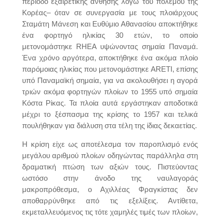
περίοδο εξαιρετικής άνθησης λόγω του πολέμου της
Κορέας– όταν σε συνεργασία με τους πλοιάρχους
Σταμάτη Μάνεση και Ευθύμιο Αθανασίου αποκτήθηκε
ένα φορτηγό ηλικίας 30 ετών, το οποίο
μετονομάστηκε RHEA υψώνοντας σημαία Παναμά.
Ένα χρόνο αργότερα, αποκτήθηκε ένα ακόμα πλοίο
παρόμοιας ηλικίας που μετονομάστηκε ARETI, επίσης
υπό Παναμαϊκή σημαία, για να ακολουθήσει η αγορά
τριών ακόμα φορτηγών πλοίων το 1955 υπό σημαία
Κόστα Ρίκας. Τα πλοία αυτά εργάστηκαν αποδοτικά
μέχρι το ξέσπασμα της κρίσης το 1957 και τελικά
πουλήθηκαν για διάλυση στα τέλη της ίδιας δεκαετίας.
Η κρίση είχε ως αποτέλεσμα τον παροπλισμό ενός
μεγάλου αριθμού πλοίων οδηγώντας παράλληλα στη
δραματική πτώση των αξιών τους. Πιστεύοντας
ωστόσο στην άνοδο της ναυλαγοράς
μακροπρόθεσμα, ο Αχιλλέας Φραγκίστας δεν
αποθαρρύνθηκε από τις εξελίξεις. Αντίθετα,
εκμεταλλευόμενος τις τότε χαμηλές τιμές των πλοίων,