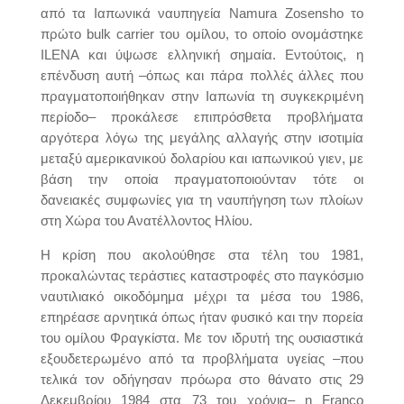
από τα Ιαπωνικά ναυπηγεία Namura Zosensho το
πρώτο bulk carrier του ομίλου, το οποίο ονομάστηκε
ILENA και ύψωσε ελληνική σημαία. Εντούτοις, η
επένδυση αυτή –όπως και πάρα πολλές άλλες που
πραγματοποιήθηκαν στην Ιαπωνία τη συγκεκριμένη
περίοδο– προκάλεσε επιπρόσθετα προβλήματα
αργότερα λόγω της μεγάλης αλλαγής στην ισοτιμία
μεταξύ αμερικανικού δολαρίου και ιαπωνικού γιεν, με
βάση την οποία πραγματοποιούνταν τότε οι
δανειακές συμφωνίες για τη ναυπήγηση των πλοίων
στη Χώρα του Ανατέλλοντος Ηλίου.
Η κρίση που ακολούθησε στα τέλη του 1981,
προκαλώντας τεράστιες καταστροφές στο παγκόσμιο
ναυτιλιακό οικοδόμημα μέχρι τα μέσα του 1986,
επηρέασε αρνητικά όπως ήταν φυσικό και την πορεία
του ομίλου Φραγκίστα. Με τον ιδρυτή της ουσιαστικά
εξουδετερωμένο από τα προβλήματα υγείας –που
τελικά τον οδήγησαν πρόωρα στο θάνατο στις 29
Δεκεμβρίου 1984 στα 73 του χρόνια– η Franco