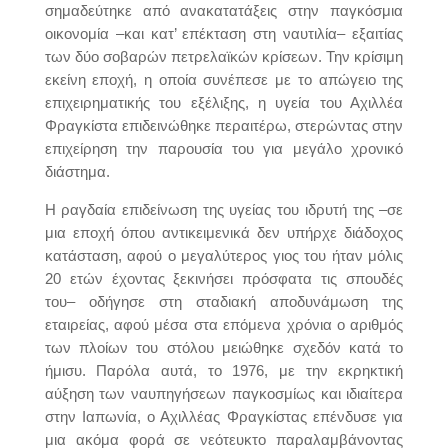
σημαδεύτηκε από ανακατατάξεις στην παγκόσμια
οικονομία –και κατ’ επέκταση στη ναυτιλία– εξαιτίας
των δύο σοβαρών πετρελαϊκών κρίσεων. Την κρίσιμη
εκείνη εποχή, η οποία συνέπεσε με το απώγειο της
επιχειρηματικής του εξέλιξης, η υγεία του Αχιλλέα
Φραγκίστα επιδεινώθηκε περαιτέρω, στερώντας στην
επιχείρηση την παρουσία του για μεγάλο χρονικό
διάστημα.
Η ραγδαία επιδείνωση της υγείας του ιδρυτή της –σε
μια εποχή όπου αντικειμενικά δεν υπήρχε διάδοχος
κατάσταση, αφού ο μεγαλύτερος γιος του ήταν μόλις
20 ετών έχοντας ξεκινήσει πρόσφατα τις σπουδές
του– οδήγησε στη σταδιακή αποδυνάμωση της
εταιρείας, αφού μέσα στα επόμενα χρόνια ο αριθμός
των πλοίων του στόλου μειώθηκε σχεδόν κατά το
ήμισυ. Παρόλα αυτά, το 1976, με την εκρηκτική
αύξηση των ναυπηγήσεων παγκοσμίως και ιδιαίτερα
στην Ιαπωνία, ο Αχιλλέας Φραγκίστας επένδυσε για
μια ακόμα φορά σε νεότευκτο παραλαμβάνοντας