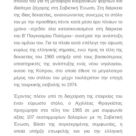
στόλου του για τη μεταφορά κουβανικών φορτίων και
ιδιαίτερα ζάχαρης στη Σοβιετική Ένωση. Στη διάρκεια
της ίδιας δεκαετίας, ανανεώνοντας συνεχώς το στόλο
του με την προσθήκη πέντε κατά μέσο όρο πλοίων το
χρόνο –σχεδόν όλα κατασκευασμένα στη διάρκεια
του Β’ Παγκοσμίου Πολέμου– συνέχισε την ανάπτυξη
του ομίλου του. Για τα πλοία αυτά επέλεγε την ύψωση
κυρίως της ελληνικής σημαίας, ενώ προς τα τέλη της
δεκαετίας του 1960 υπήρξε από τους βασικότερους
υποστηρικτές της ανάπτυξης ενός νέου νηολογίου,
αυτού της Κύπρου, στο οποίο έθεσε το μεγαλύτερο
μέρος του στόλου του μέχρι τουλάχιστον την εποχή
της τουρκικής εισβολής το 1974.
Έχοντας πλέον υπό τη διαχείριση της εταιρείας του
έναν εύρωστο στόλο, ο Αχιλλέας Φραγκίστας
προχώρησε στα τέλη του 1965 σε μια συμφωνία
αξίας 107 εκατομμυρίων δολαρίων με τη Σοβιετική
Ένωση. Βάσει της συγκεκριμένης συμφωνίας, η
οποία υπήρξε επωφελής και για την ελληνική